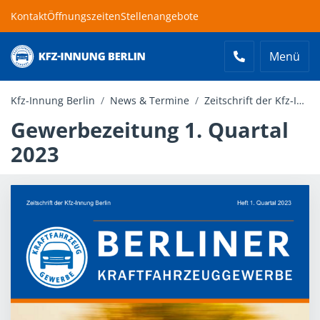
Kontakt
Öffnungszeiten
Stellenangebote
Menü
Kfz-Innung Berlin
Kfz-Innung Berlin
News & Termine
Zeitschrift der Kfz-Innung Berlin
Gewerbezeitung 1. Quartal
2023